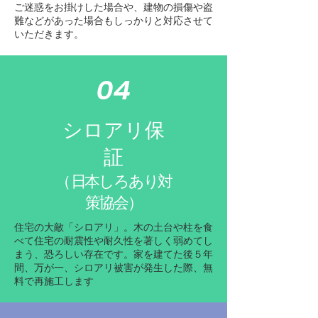
ご迷惑をお掛けした場合や、建物の損傷や盗
難などがあった場合もしっかりと対応させて
いただきます。
04
シロアリ保
証
（
日本しろあり対
策協会）
住宅の大敵「シロアリ」。木の土台や柱を食
べて住宅の耐震性や耐久性を著しく弱めてし
まう、恐ろしい存在です。家を建てた後５年
間、万が一、シロアリ被害が発生した際、無
料で再施工します