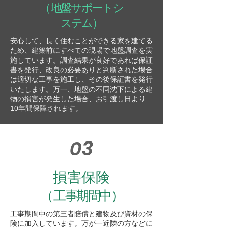
（
地盤サポートシ
ステム）
安心して、長く住むことができる家を建てる
ため、建築前にすべての現場で地盤調査を実
施しています。調査結果が良好であれば保証
書を発行、改良の必要ありと判断された場合
は適切な工事を施工し、その後保証書を発行
いたします。万一、地盤の不同沈下による建
物の損害が発生した場合、お引渡し日より
10年間保障されます。
03
損害保険
（
工事期間中）
工事期間中の第三者賠償と建物及び資材の保
険に加入しています。万が一近隣の方などに