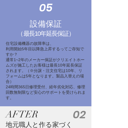
05
設備保証
（
最長10年延長保証）
住宅設備機器の故障率は、
利用開始5年目以降急上昇するってご存知で
すか？
通常1~2年のメーカー保証がクリエイトホー
ムズが施工したお客様は最長10年延長保証
されます。（※分譲・注文住宅は10年、リ
フォームは5年となります。製品入替えの場
合）
24時間365日修理受付、経年劣化対応、修理
回数無制限など安心のサポートを受けられま
す。
02
AFTER
地元職人と作る家づく