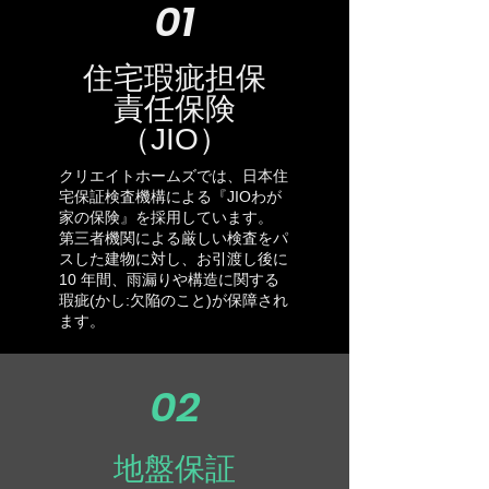
01
住宅瑕疵担保
責任保険
（JIO）
クリエイトホームズでは、日本住
宅保証検査機構による『JIOわが
家の保険』を採用しています。
第三者機関による厳しい検査をパ
スした建物に対し、お引渡し後に
10 年間、雨漏りや構造に関する
瑕疵(かし:欠陥のこと)が保障され
ます。
02
地盤保証