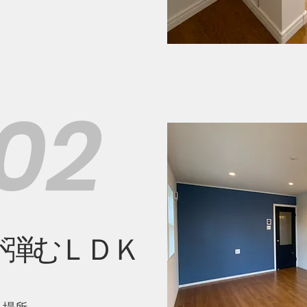
02
が弾むＬＤＫ