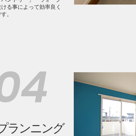
設ける事によって効率良く
です。
04
たプランニング