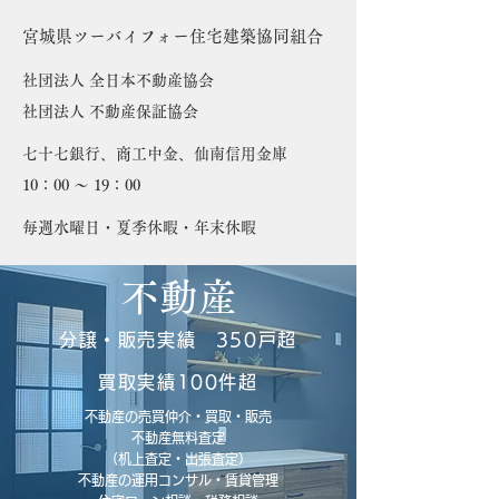
​宮城県ツーバイフォー住宅建築協同組合
社団法人 全日本不動産協会
社団法人 不動産保証協会
七十七銀行、商工中金、仙南信用金庫
10：00 ～ 19：00
毎週水曜日・夏季休暇・年末休暇
不動産
分譲・販売実績 350戸超
買取実績100件超
不動産の売買仲介・買取・販売
不動産無料査定
（机上査定・出張査定）
不動産の運用コンサル・賃貸管理