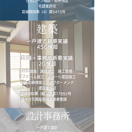
住宅ローン相談・税務相談
宅建業許可
宮城県知事（4）第5415号
建築
一戸建て新築実績
450棟超
店舗・事務所新築実績
20棟超
新築請負 請負施工 施工管理
リフォーム施工 アパート建設施工
安心の直接施工 アフターメンテ​
建設業許可
宮城県知事（般-4）第17892号
既存住宅瑕疵保険事業者登録
設計事務所
一戸建て設計