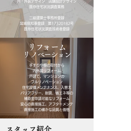
内・外装デザイン 店舗設計デザイン
既存住宅状況調査業務
二級建築士事務所登録
宮城県知事登録 第17320182号
既存住宅状況調査技術者登録
リフォーム
​リノベーション
手すりや棚の取付から
内外装リフォーム
戸建て、マンションの
フルリノベーション
住宅設備メンテナンス、入替え
バリアフリー、耐震、省エネ等の
補助金申請可能なリフォーム
安心の直接施工、アフターメンテ
直接施工の確かな品質と価格
スタッフ紹介