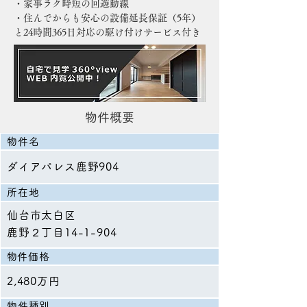
・家事ラク時短の回遊動線
・住んでからも安心の設備延長保証（5年）
と24時間365日対応の駆け付けサービス付き
物件概要
物件名
ダイアパレス鹿野904
所在地
仙台市太白区
鹿野２丁目14-1-904
​物件価格
2,480万円
物件種別