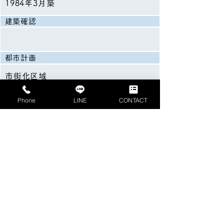
1984年3月築
​建築確認
​都市計画
市街化区域
用途地域
Phone
LINE
CONTACT
近隣商業地域
建ぺい率
80％
容積率
300％
設備・サービス
都市ガス、家具・照明付