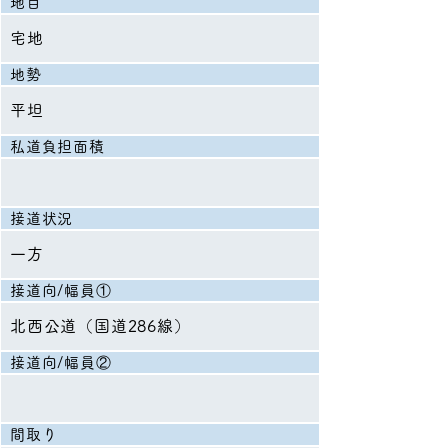
地目
宅地
地勢
平坦
私道負担面積
接道状況
一方
接道向/幅員①
北西公道（国道286線）
接道向/幅員②
間取り