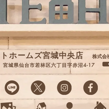
イトホームズ宮城中央店
株式会
G
31 宮城県仙台市若林区六丁目字赤沼4-17