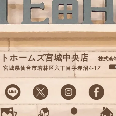
イトホームズ宮城中央店
株式会
G
31 宮城県仙台市若林区六丁目字赤沼4-17