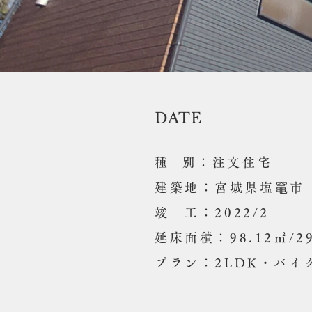
DATE
​種 別：注文住宅
建築地：宮城県塩竈市
竣 工：2022/2
延床面積：98.12㎡/29
​プラン：2LDK・バ