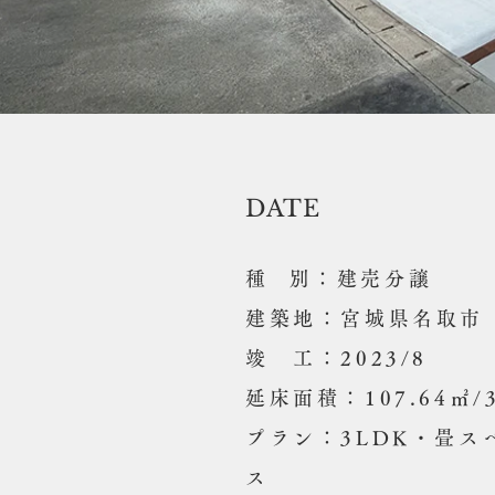
DATE
​種 別：建売分譲
建築地：宮城県名取市
竣 工：2023/8
延床面積：107.64㎡/32
プラン：3LDK・畳
ス