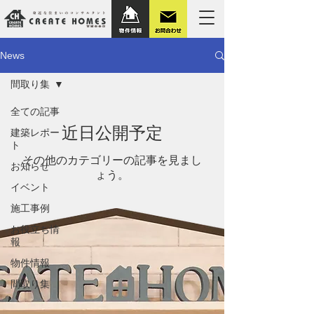
News
間取り集
全ての記事
近日公開予定
建築レポー
ト
その他のカテゴリーの記事を見まし
お知らせ
ょう。
イベント
施工事例
お役立ち情
報
物件情報
間取り集