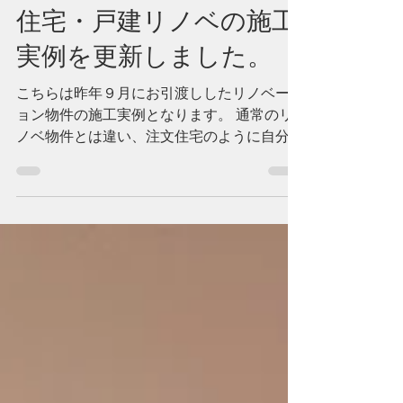
【施工実例】建売・注文
住宅・戸建リノベの施工
実例を更新しました。
こちらは昨年９月にお引渡ししたリノベーシ
ョン物件の施工実例となります。 通常のリ
ノベ物件とは違い、注文住宅のように自分好
みにアレンジできる【選べまスタイル】物件
の第二弾です。３ＬＤＫを２ＳＬＤＫに改
変。インテリアは大人な雰囲気のシックモダ
ンに仕上げました。...