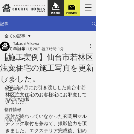
記事
全ての記事
Takashi Mikawa
全ての記事
2021年11月20日
読了時間: 1分
【施工実例】仙台市若林区
建築レポート
注文住宅の施工写真を更新
お知らせ
しました。
イベント
2021年4月にお引き渡しした仙台市若
施工事例
林区注文住宅のお客様宅にお邪魔して
お役立ち情報
きました。
物件情報
取付が終わっていなかった玄関用マル
間取り集
チフック取付を兼ねて、撮影協力を頂
きました。エクステリア完成後、初め