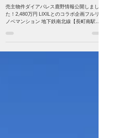
２物件公開しました！
売主物件ダイアパレス鹿野情報公開しまし
た！2,480万円 LIXILとのコラボ企画フルリ
ノベマンション 地下鉄南北線【長町南駅】
より徒歩約10分の立地に使いやすく住みや
すい2LDKフルリノベマンションです！ ☆☆
おすすめポイント☆☆ 〇とってもおしゃれ
なデザイナーズフルリノベーション物件 〇
全居室フローリング（新品）〇家具・照明器
具つき 〇安心の設備機器延長保証（５年）
と２４時間駆けつけサービス付帯 〇通勤、
通学、お買い物、いずれも便利な立地 〇洗
面所直結の家事楽、時短動線２ＷＡＹキッチ
ン 〇電解水素水を生成する水栓が標準設置
〇浴室換気乾燥機付きで雨の日でも気にせず
お洗濯 〇使いやすくて、お掃除らくらく幅
広（７５センチ）ガラストップコンロ設置
〇人造大理石天板のキッチンとバックセット