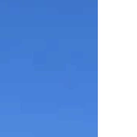
（リクシル：ノクト） 〇使い勝手に合わせ
た可変性のある間取り 〇南面の大きく開け
た明るいＬＤＫ 〇最上階で眺望良好です。
〇エコカラットとデコマドを使ったおしゃれ
なリビング空間 ☆☆☆内覧随時受付中（要
事前予約）☆☆☆ご希望の日時について、お
気軽にご相談くださいませ