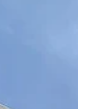
宅 〇開放感のある広々ＬＤＫ２２帖 ○カー
ポート2台分、物置、ウッドデッキ有り、
広々ガーデンスペースあり 私たち クリエイ
トホームズ宮城中央店 は、仙台市を中心と
して仲介・買取りや建売分譲・土地分譲など
の不動産業、注文住宅やリフォーム・リノベ
ーションの建築業など、 不動産のみなら
ず、建築に関する実績と知識が豊富な会社で
す。 住まいに関する情報で気になる点がご
ざいましたら、ぜひ ご相談 ください。 弊社
へのお問い合わせはこちらをクリック↓