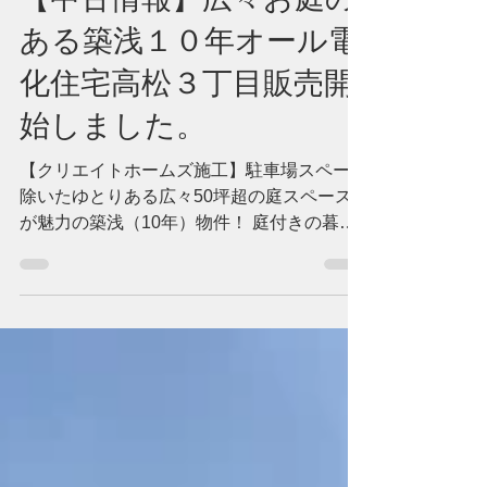
Takashi Mikawa
2月16日
【中古情報】広々お庭の
ある築浅１０年オール電
化住宅高松３丁目販売開
始しました。
【クリエイトホームズ施工】駐車場スペース
除いたゆとりある広々50坪超の庭スペース
が魅力の築浅（10年）物件！ 庭付きの暮ら
しで、ガーデニング、家庭菜園、愛犬のドッ
グラン、BBQなど、趣味や家族との時間を
豊かに楽しめる物件です。 現在は事務所と
して使用しておりますので、建物のコンディ
ションがよい状態です。内覧可能ですので、
お気軽にお問合せくださいませ。 ☆☆おす
すめポイント☆☆ ○築浅物件。オール電化住