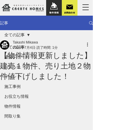
記事
全ての記事
Takashi Mikawa
全ての記事
2024年7月4日
読了時間: 1分
【物件情報更新しました】
建築レポート
建売１物件、売り土地２物
お知らせ
件値下げしました！
イベント
施工事例
お役立ち情報
物件情報
間取り集