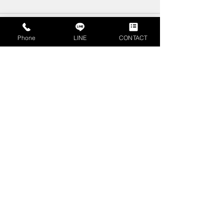
コメント
Phone
LINE
CONTACT
コメントを追加…
【中古情報】広々お庭の
太白区八木山緑
ある築浅１０年オール電
ご成約頂きまし
化住宅高松３丁目販売開
始しました。