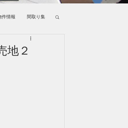
物件情報
間取り集
売地２