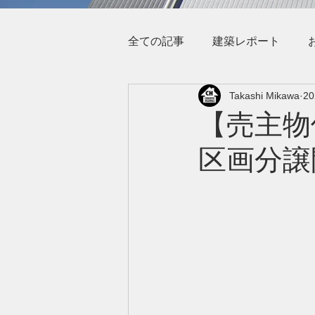
全ての記事
建築レポート
Takashi Mikawa
2
【売主物
区画分譲