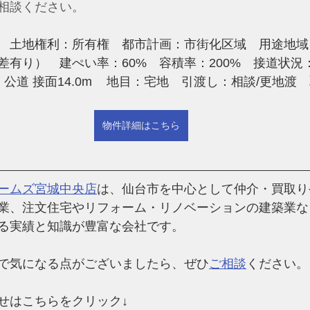
相談ください。
　土地権利：所有権　都市計画：市街化区域　用途地域
有り）　建ぺい率：60%　容積率：200%　接道状況：南 
	地目：宅地　引渡し：相談/更地渡　取引態様：専任
物件詳細はこちら
ームズ宮城中央店
は、仙台市を中心として仲介・買取り
業、注文住宅やリフォーム・リノベーションの建築業な
る実績と知識が豊富な会社です。
で気になる点がございましたら、ぜひ
ご相談
ください。
せはこちらをクリック↓