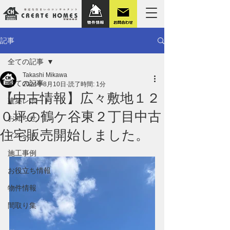
記事
全ての記事
Takashi Mikawa
全ての記事
2024年8月10日
読了時間: 1分
【中古情報】広々敷地１２
建築レポート
０坪の鶴ケ谷東２丁目中古
お知らせ
住宅販売開始しました。
イベント
施工事例
お役立ち情報
物件情報
間取り集