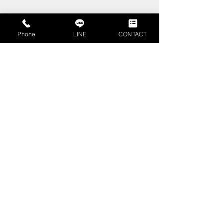
Phone
LINE
CONTACT
コメント
年末年始休業の
コメントを追加…
【中古情報】広々お庭の
ある築浅１０年オール電
化住宅高松３丁目販売開
始しました。