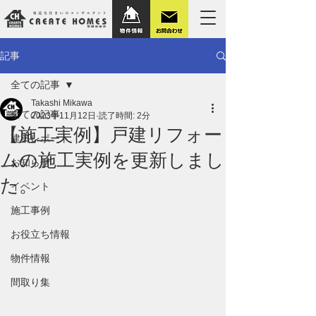
記事
全ての記事
Takashi Mikawa
全ての記事
2023年11月12日
読了時間: 2分
【施工実例】戸建リフォー
建築レポート
ムの施工実例を更新しまし
お知らせ
た。
イベント
施工事例
お役立ち情報
物件情報
間取り集