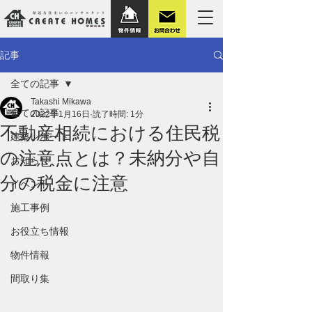
記事
全ての記事
Takashi Mikawa
全ての記事
2022年1月16日
読了時間: 1分
不動産相続における住民税
建築レポート
の注意点とは？未納分や自
お知らせ
分の税金に注意
イベント
施工事例
お役立ち情報
物件情報
間取り集