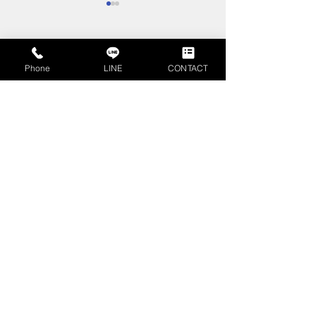
コメント
Phone
LINE
CONTACT
コメントを追加…
不動産査定書とは？不動
相続時精算課税
産売却時に押さえるべき
は？計算方法や
見方やポイントを解説
ご紹介