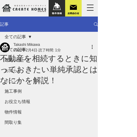
記事
全ての記事
Takashi Mikawa
全ての記事
2022年2月4日
読了時間: 1分
不動産を相続するときに知
建築レポート
っておきたい単純承認とは
お知らせ
なにかを解説！
イベント
施工事例
お役立ち情報
物件情報
間取り集