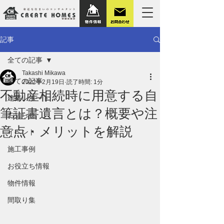
記事
全ての記事
Takashi Mikawa
全ての記事
2022年2月19日
読了時間: 1分
不動産相続時に用意する自
建築レポート
筆証書遺言とは？概要や注
お知らせ
意点・メリットを解説
イベント
施工事例
お役立ち情報
物件情報
間取り集