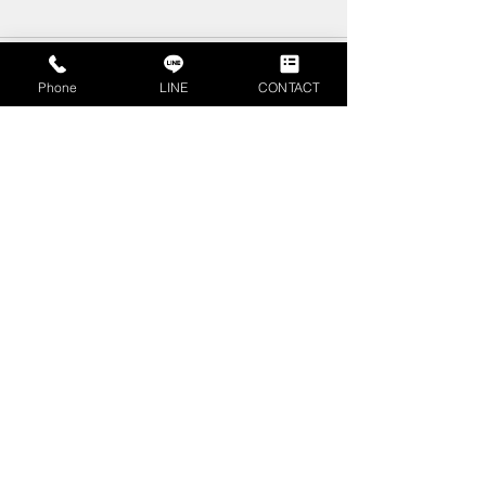
コメント
Phone
LINE
CONTACT
コメントを追加…
不動産査定書とは？不動
相続時精算課税
産売却時に押さえるべき
は？計算方法や
見方やポイントを解説
ご紹介