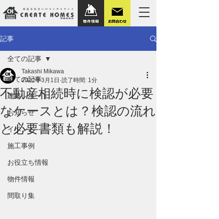
記事
全ての記事
Takashi Mikawa
全ての記事
2022年3月1日
読了時間: 1分
不動産相続時に検認が必要
建築レポート
なケースとは？検認の流れ
お知らせ
と必要書類も解説！
イベント
施工事例
お役立ち情報
物件情報
間取り集