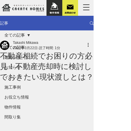
記事
全ての記事
Takashi Mikawa
全ての記事
2022年3月22日
読了時間: 1分
不動産相続でお困りの方必
建築レポート
見！不動産売却時に検討し
お知らせ
ておきたい現状渡しとは？
イベント
施工事例
お役立ち情報
物件情報
間取り集