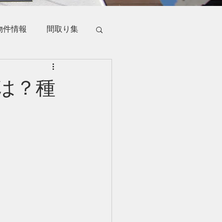
物件情報
間取り集
は？種