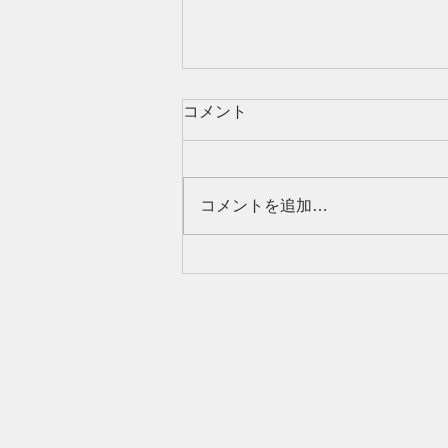
コメント
コメントを追加…
不動産売却における訪問査定
とは？メリット・デメリット
や事前準備もご紹介