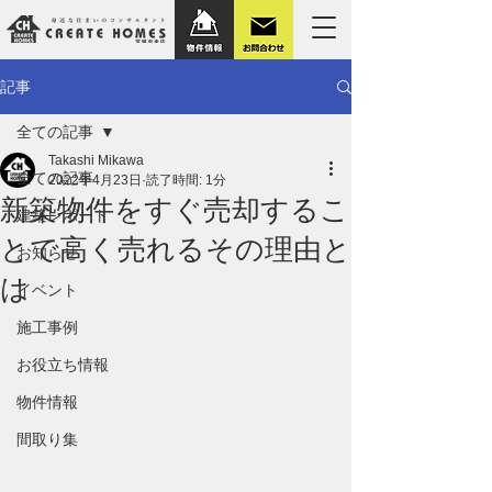
記事
全ての記事
Takashi Mikawa
全ての記事
2022年4月23日
読了時間: 1分
新築物件をすぐ売却するこ
建築レポート
とで高く売れるその理由と
お知らせ
は
イベント
施工事例
お役立ち情報
物件情報
間取り集