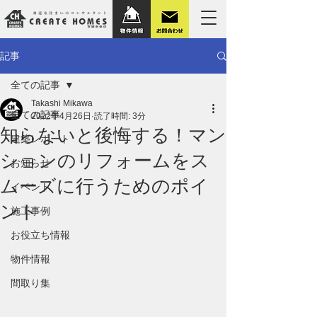
記事
全ての記事
Takashi Mikawa
全ての記事
2022年4月26日
読了時間: 3分
知らないと後悔する！マン
建築レポート
ションのリフォームをス
お知らせ
ムーズに行うためのポイ
イベント
ント
施工事例
お役立ち情報
物件情報
間取り集