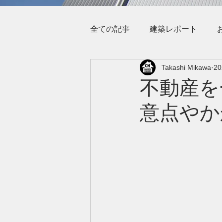
全ての記事
建築レポート
Takashi Mikawa
2
不動産を
意点やか