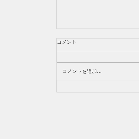
コメント
コメントを追加…
不動産売却における訪問査定
とは？メリット・デメリット
や事前準備もご紹介