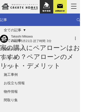
記事
全ての記事
Takashi Mikawa
全ての記事
2022年5月21日
読了時間: 3分
家の購入にペアローンはお
建築レポート
すすめ？ペアローンのメ
お知らせ
リット・デメリット
イベント
施工事例
お役立ち情報
物件情報
間取り集