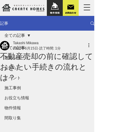
記事
全ての記事
Takashi Mikawa
全ての記事
2022年6月15日
読了時間: 1分
不動産売却の前に確認して
建築レポート
おきたい手続きの流れと
お知らせ
は？
イベント
施工事例
お役立ち情報
物件情報
間取り集