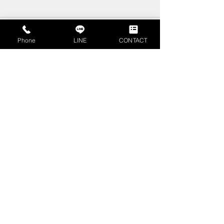
コメント
Phone
LINE
CONTACT
コメントを追加…
不動産査定書とは？不動
相続時精算課税
産売却時に押さえるべき
は？計算方法や
見方やポイントを解説
ご紹介