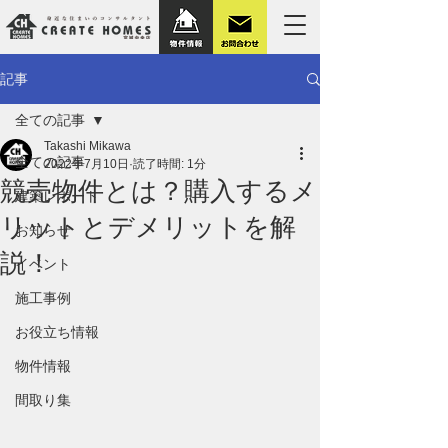
記事
全ての記事
Takashi Mikawa
全ての記事
2022年7月10日
読了時間: 1分
競売物件とは？購入するメ
建築レポート
リットとデメリットを解
お知らせ
説！
イベント
施工事例
お役立ち情報
物件情報
間取り集