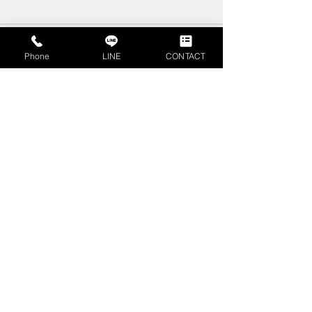
コメント
Phone
LINE
CONTACT
コメントを追加…
不動産査定書とは？不動
相続時精算課税
産売却時に押さえるべき
は？計算方法や
見方やポイントを解説
ご紹介