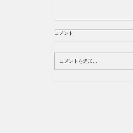
コメント
コメントを追加…
不動産売却における訪問査定
とは？メリット・デメリット
や事前準備もご紹介