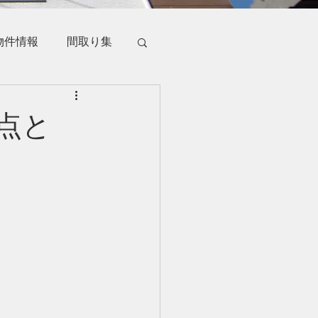
物件情報
間取り集
点と