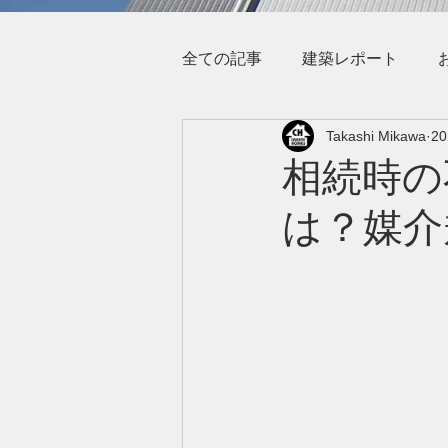
全ての記事
建築レポート
Takashi Mikawa
2
相続時の
は？媒介