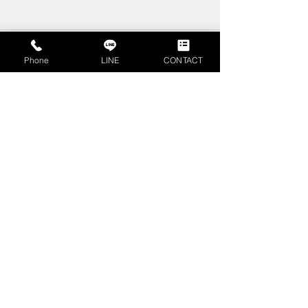
コメント
Phone
LINE
CONTACT
コメントを追加…
不動産査定書とは？不動
相続時精算課税
産売却時に押さえるべき
は？計算方法や
見方やポイントを解説
ご紹介