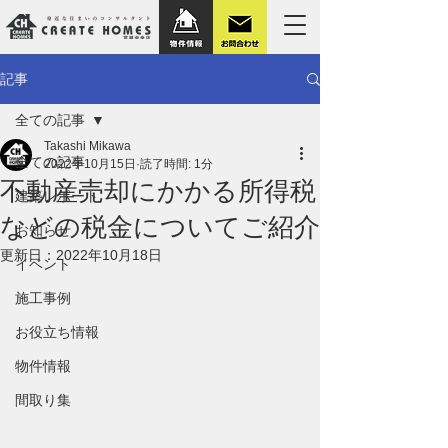
記事
全ての記事
Takashi Mikawa
全ての記事
2022年10月15日
読了時間: 1分
不動産売却にかかる所得税
建築レポート
などの税金についてご紹介
お知らせ
更新日：
2022年10月18日
イベント
施工事例
お役立ち情報
物件情報
間取り集