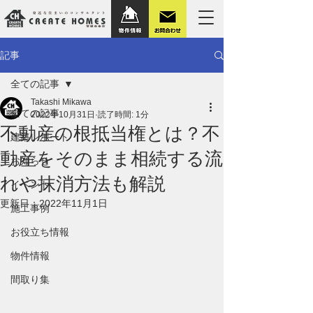
記事
全ての記事
Takashi Mikawa
全ての記事
2022年10月31日
読了時間: 1分
不動産の根抵当権とは？不
建築レポート
動産をそのまま相続する流
お知らせ
れや抹消方法も解説
イベント
更新日：
2022年11月1日
施工事例
お役立ち情報
物件情報
間取り集