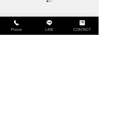
コメント
Phone
LINE
CONTACT
コメントを追加…
不動産査定書とは？不動
相続時精算課税
産売却時に押さえるべき
は？計算方法や
見方やポイントを解説
ご紹介