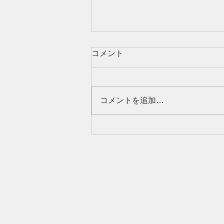
コメント
コメントを追加…
不動産売却における訪問査定
とは？メリット・デメリット
や事前準備もご紹介