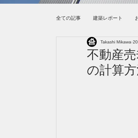
全ての記事
建築レポート
Takashi Mikawa
2
不動産売
の計算方