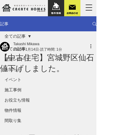
記事
全ての記事
Takashi Mikawa
全ての記事
2023年1月14日
読了時間: 1分
【中古住宅】宮城野区仙石
建築レポート
値下げしました。
お知らせ
イベント
施工事例
お役立ち情報
物件情報
間取り集