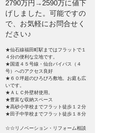
2790万円→2590万に値下
げしました。可能ですの
で、お気軽にお問合せく
ださい♪　
★仙石線福田町駅まではフラットで１
４分の便利な立地です。
★国道４５号線・仙台バイパス（４
号）へのアクセス良好
★６０坪超のひろびろ敷地。お庭も広
いです。
★ＡＬＣ外壁材使用。
★豊富な収納スペース
★高砂小学校までフラット徒歩１２分
★田子中学校までフラット徒歩１８分
☆☆リノベーション・リフォーム相談