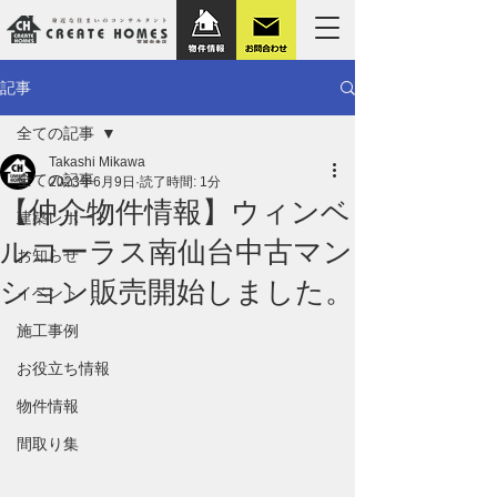
記事
全ての記事
Takashi Mikawa
全ての記事
2023年6月9日
読了時間: 1分
【仲介物件情報】ウィンベ
建築レポート
ルコーラス南仙台中古マン
お知らせ
ション販売開始しました。
イベント
施工事例
お役立ち情報
物件情報
間取り集