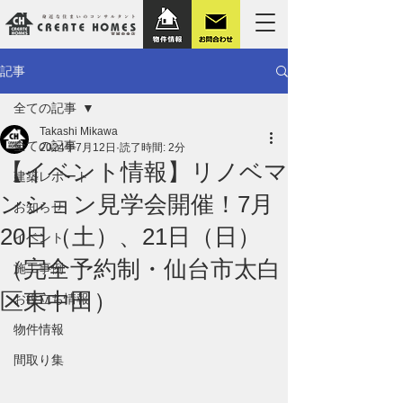
記事
全ての記事
Takashi Mikawa
全ての記事
2024年7月12日
読了時間: 2分
【イベント情報】リノベマ
建築レポート
ンション見学会開催！7月
お知らせ
20日（土）、21日（日）
イベント
（完全予約制・仙台市太白
施工事例
区東中田）
お役立ち情報
物件情報
間取り集