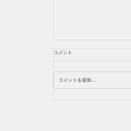
コメント
コメントを追加…
【物件公開】リノベ物件２物
件公開しました！