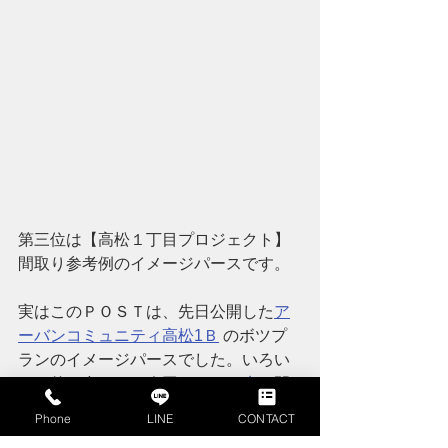
第三位は【高松１丁目プロジェクト】
間取り参考例のイメージパースです。
実はこのＰＯＳＴは、先日公開した
ア
ーバンコミュニティ高松1Ｂ
 のボツプ
ランのイメージパースでした。いろい
ろな兼ね合いから今回は
リンク先
の間
取りになったのですが、こちらのプラ
Phone
LINE
CONTACT
ンは個人的に好きな間取りだったの