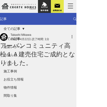
記事
全ての記事
Takashi Mikawa
全ての記事
2022年4月22日
読了時間: 1分
アーバンコミュニティ高
建築レポート
松１Ａ建売住宅ご成約とな
お知らせ
りました。
イベント
施工事例
お役立ち情報
物件情報
間取り集