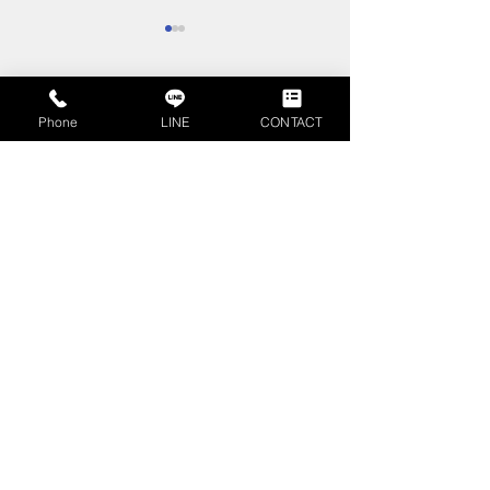
コメント
Phone
LINE
CONTACT
年末年始休業の
コメントを追加…
【中古情報】広々お庭の
ある築浅１０年オール電
化住宅高松３丁目販売開
始しました。