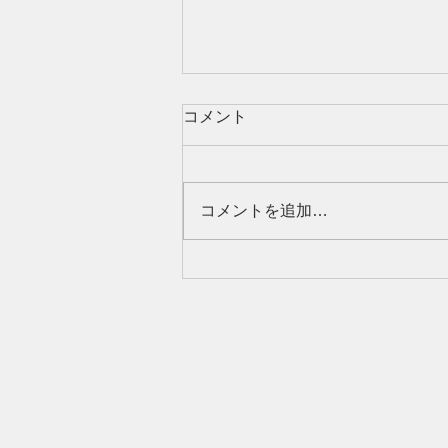
コメント
コメントを追加…
【物件公開】リノベ物件２物
件公開しました！