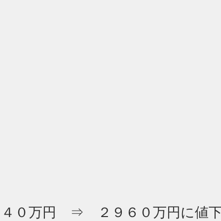
２４０万円　⇒　２９６０万円に値