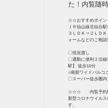
た！内覧随時
☆☆おすすめポイン
ＪＲ仙山線北仙台駅
３ＬＤＫ⇒２ＬＤＫ
ォームなどのご相談
〇現況渡し
〇通勤に便利２沿線
駅】 徒歩10分
○南面ワイドバルコ
〇スーパー徒歩圏内
☆☆☆　　内覧予約
新型コロナウイルス
す。