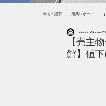
全ての記事
建築レポート
Takashi Mikawa
2
【売主物
館】値下