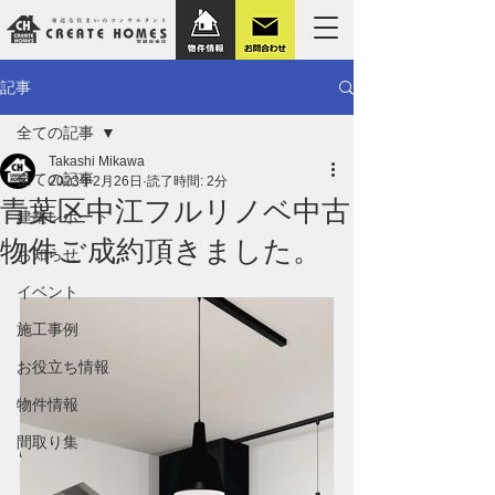
記事
全ての記事
Takashi Mikawa
全ての記事
2023年2月26日
読了時間: 2分
青葉区中江フルリノベ中古
建築レポート
物件ご成約頂きました。
お知らせ
イベント
施工事例
お役立ち情報
物件情報
間取り集