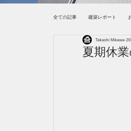
全ての記事
建築レポート
Takashi Mikawa
2
夏期休業