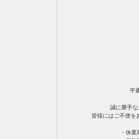
平
誠に勝手な
 皆様にはご不便
・休業