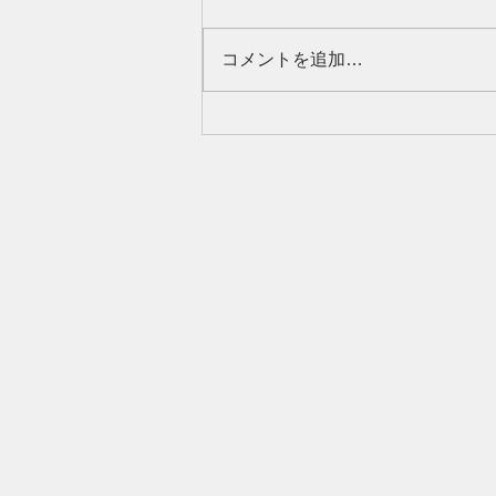
コメントを追加…
【物件公開】リノベ物件２物
件公開しました！